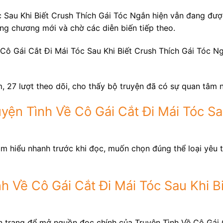
c Sau Khi Biết Crush Thích Gái Tóc Ngắn hiện vẫn đang đượ
ừng chương mới và chờ các diễn biến tiếp theo.
 Cô Gái Cắt Đi Mái Tóc Sau Khi Biết Crush Thích Gái Tóc N
, 27 lượt theo dõi, cho thấy bộ truyện đã có sự quan tâm 
yện Tình Về Cô Gái Cắt Đi Mái Tóc Sa
ìm hiểu nhanh trước khi đọc, muốn chọn đúng thể loại yêu t
h Về Cô Gái Cắt Đi Mái Tóc Sau Khi B
n trang để mở nguồn đọc chính của Truyện Tình Về Cô Gái 