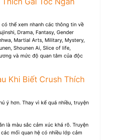
h Thích Gái Tóc Ngắn
n có thể xem nhanh các thông tin về
jinshi, Drama, Fantasy, Gender
wa, Martial Arts, Military, Mystery,
nen, Shounen Ai, Slice of life,
 chương và mức độ quan tâm của độc
u Khi Biết Crush Thích
ú ý hơn. Thay vì kể quá nhiều, truyện
ắn là màu sắc cảm xúc khá rõ. Truyện
à các mối quan hệ có nhiều lớp cảm