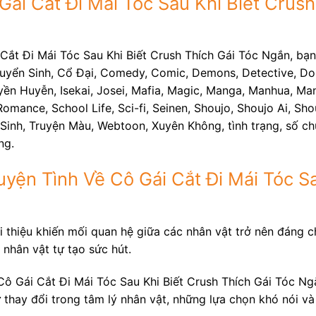
Gái Cắt Đi Mái Tóc Sau Khi Biết Crus
Cắt Đi Mái Tóc Sau Khi Biết Crush Thích Gái Tóc Ngắn, bạ
huyển Sinh, Cổ Đại, Comedy, Comic, Demons, Detective, Dou
yền Huyễn, Isekai, Josei, Mafia, Magic, Manga, Manhua, Manh
omance, School Life, Sci-fi, Seinen, Shoujo, Shoujo Ai, Shou
g Sinh, Truyện Màu, Webtoon, Xuyên Không, tình trạng, số
ng.
uyện Tình Về Cô Gái Cắt Đi Mái Tóc Sa
 thiệu khiến mối quan hệ giữa các nhân vật trở nên đáng ch
 nhân vật tự tạo sức hút.
Cô Gái Cắt Đi Mái Tóc Sau Khi Biết Crush Thích Gái Tóc Ng
ự thay đổi trong tâm lý nhân vật, những lựa chọn khó nói v