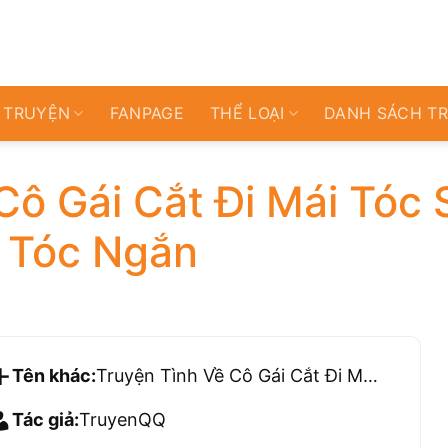
 TRUYỆN
FANPAGE
THỂ LOẠI
DANH SÁCH T
Cô Gái Cắt Đi Mái Tóc 
i Tóc Ngắn
Tên khác:
Truyện Tình Về Cô Gái Cắt Đi Mái Tóc Sau Khi Biết Crush Thích Gái Tóc Ngắn
Tác giả:
TruyenQQ