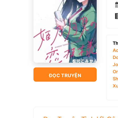
Th
Ac
Do
Jo
On
ĐỌC TRUYỆN
Sh
Xu