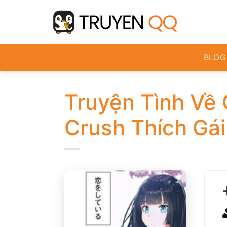
Bỏ
qua
nội
dung
BLOG
Truyện Tình Về 
Crush Thích Gá