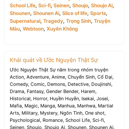
School Life
,
Sci-fi
,
Seinen
,
Shoujo
,
Shoujo Ai
,
Shounen
,
Shounen Ai
,
Slice of life
,
Sports
,
Supernatural
,
Tragedy
,
Trọng Sinh
,
Truyện
Màu
,
Webtoon
,
Xuyên Không
Khái quát về Ước Nguyện Thật Sự
Ước Nguyện Thật Sự nằm trong nhóm truyện
Action, Adventure, Anime, Chuyển Sinh, Cổ Đại,
Comedy, Comic, Demons, Detective, Doujinshi,
Drama, Fantasy, Gender Bender, Harem,
Historical, Horror, Huyền Huyễn, Isekai, Josei,
Mafia, Magic, Manga, Manhua, Manhwa, Martial
Arts, Military, Mystery, Ngôn Tình, One shot,
Psychological, Romance, School Life, Sci-fi,
Seinen, Shoujo, Shoujo Ai, Shounen, Shounen Ai,