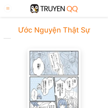
Bỏ
qua
nội
dung
Ước Nguyện Thật Sự