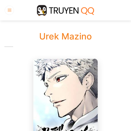
Bỏ
qua
nội
dung
Urek Mazino