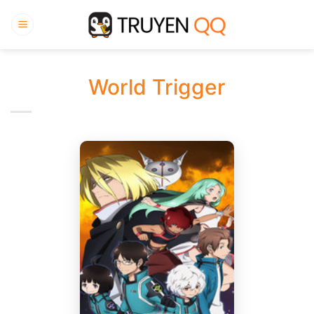
Bỏ
qua
nội
dung
World Trigger