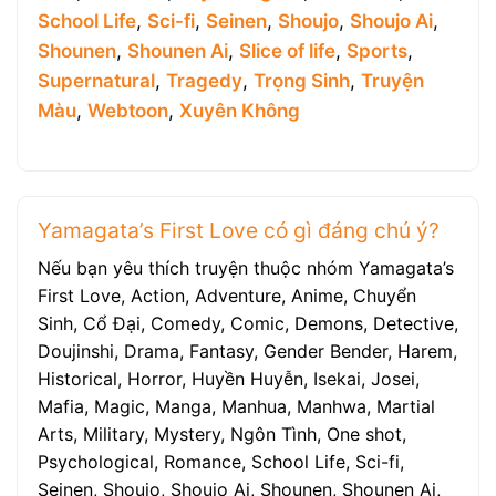
School Life
,
Sci-fi
,
Seinen
,
Shoujo
,
Shoujo Ai
,
Shounen
,
Shounen Ai
,
Slice of life
,
Sports
,
Supernatural
,
Tragedy
,
Trọng Sinh
,
Truyện
Màu
,
Webtoon
,
Xuyên Không
Yamagata’s First Love có gì đáng chú ý?
Nếu bạn yêu thích truyện thuộc nhóm Yamagata’s
First Love, Action, Adventure, Anime, Chuyển
Sinh, Cổ Đại, Comedy, Comic, Demons, Detective,
Doujinshi, Drama, Fantasy, Gender Bender, Harem,
Historical, Horror, Huyền Huyễn, Isekai, Josei,
Mafia, Magic, Manga, Manhua, Manhwa, Martial
Arts, Military, Mystery, Ngôn Tình, One shot,
Psychological, Romance, School Life, Sci-fi,
Seinen, Shoujo, Shoujo Ai, Shounen, Shounen Ai,