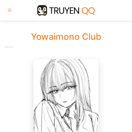
Bỏ
qua
nội
dung
Yowaimono Club