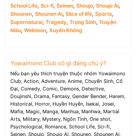
School Life
,
Sci-fi
,
Seinen
,
Shoujo
,
Shoujo Ai
,
Shounen
,
Shounen Ai
,
Slice of life
,
Sports
,
Supernatural
,
Tragedy
,
Trọng Sinh
,
Truyện
Màu
,
Webtoon
,
Xuyên Không
Yowaimono Club có gì đáng chú ý?
Nếu bạn yêu thích truyện thuộc nhóm Yowaimono
Club, Action, Adventure, Anime, Chuyển Sinh, Cổ
Đại, Comedy, Comic, Demons, Detective,
Doujinshi, Drama, Fantasy, Gender Bender, Harem,
Historical, Horror, Huyền Huyễn, Isekai, Josei,
Mafia, Magic, Manga, Manhua, Manhwa, Martial
Arts, Military, Mystery, Ngôn Tình, One shot,
Psychological, Romance, School Life, Sci-fi,
Seinen, Shoujo, Shoujo Ai, Shounen, Shounen Ai,