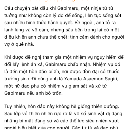
Câu chuyện bắt đầu khi Gabimaru, một ninja tử tù
tưởng như không còn lý do để sống, liên tục sống sót
sau nhiều hình thức hành quyết. Bề ngoài, anh tỏ ra
lạnh lùng và vô cảm, nhưng sâu bên trong lại có một
điều khiến anh chưa thể chết: tình cảm dành cho người
vợ ở quê nhà.
Khi được đề nghị tham gia một nhiệm vụ nguy hiểm để
đổi lấy lệnh ân xá, Gabimaru chấp nhận. Nhiệm vụ đó
là đến một hòn đảo bí ẩn, nơi được đồn đại có thuốc
trường sinh. Đi cùng anh là Yamada Asaemon Sagiri,
một nữ đao phủ có nhiệm vụ giám sát và xử tử
Gabimaru nếu anh bỏ trốn.
Tuy nhiên, hòn đảo này không hề giống thiên đường.
Sau lớp vỏ thiên nhiên rực rỡ là vô số sinh vật dị dạng,
những bí mật đáng sợ và các thế lực siêu nhiên vượt
ngoài hiểu biết của con người. Các tử tù và đao phủ