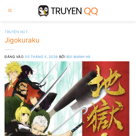
Bỏ
qua
nội
dung
TRUYỆN HOT
Jigokuraku
ĐĂNG VÀO
20 THÁNG 5, 2026
BỞI
BÙI MẠNH HÀ