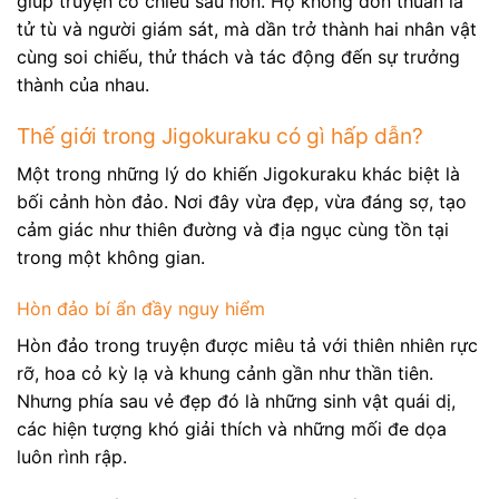
giúp truyện có chiều sâu hơn. Họ không đơn thuần là
tử tù và người giám sát, mà dần trở thành hai nhân vật
cùng soi chiếu, thử thách và tác động đến sự trưởng
thành của nhau.
Thế giới trong Jigokuraku có gì hấp dẫn?
Một trong những lý do khiến Jigokuraku khác biệt là
bối cảnh hòn đảo. Nơi đây vừa đẹp, vừa đáng sợ, tạo
cảm giác như thiên đường và địa ngục cùng tồn tại
trong một không gian.
Hòn đảo bí ẩn đầy nguy hiểm
Hòn đảo trong truyện được miêu tả với thiên nhiên rực
rỡ, hoa cỏ kỳ lạ và khung cảnh gần như thần tiên.
Nhưng phía sau vẻ đẹp đó là những sinh vật quái dị,
các hiện tượng khó giải thích và những mối đe dọa
luôn rình rập.