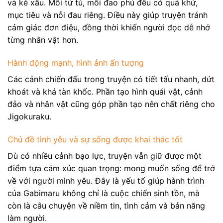
và kẻ xấu. Mỗi tử tù, mỗi đao phủ đều có quá khứ,
mục tiêu và nỗi đau riêng. Điều này giúp truyện tránh
cảm giác đơn điệu, đồng thời khiến người đọc dễ nhớ
từng nhân vật hơn.
Hành động mạnh, hình ảnh ấn tượng
Các cảnh chiến đấu trong truyện có tiết tấu nhanh, dứt
khoát và khá tàn khốc. Phần tạo hình quái vật, cảnh
đảo và nhân vật cũng góp phần tạo nên chất riêng cho
Jigokuraku.
Chủ đề tình yêu và sự sống được khai thác tốt
Dù có nhiều cảnh bạo lực, truyện vẫn giữ được một
điểm tựa cảm xúc quan trọng: mong muốn sống để trở
về với người mình yêu. Đây là yếu tố giúp hành trình
của Gabimaru không chỉ là cuộc chiến sinh tồn, mà
còn là câu chuyện về niềm tin, tình cảm và bản năng
làm người.