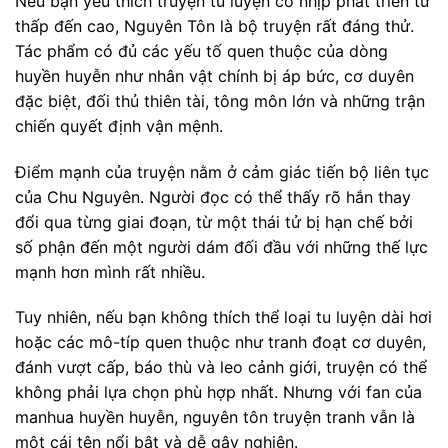
Nếu bạn yêu thích truyện tu luyện có nhịp phát triển từ
thấp đến cao, Nguyên Tôn là bộ truyện rất đáng thử.
Tác phẩm có đủ các yếu tố quen thuộc của dòng
huyền huyễn như nhân vật chính bị áp bức, cơ duyên
đặc biệt, đối thủ thiên tài, tông môn lớn và những trận
chiến quyết định vận mệnh.
Điểm mạnh của truyện nằm ở cảm giác tiến bộ liên tục
của Chu Nguyên. Người đọc có thể thấy rõ hắn thay
đổi qua từng giai đoạn, từ một thái tử bị hạn chế bởi
số phận đến một người dám đối đầu với những thế lực
mạnh hơn mình rất nhiều.
Tuy nhiên, nếu bạn không thích thể loại tu luyện dài hơi
hoặc các mô-típ quen thuộc như tranh đoạt cơ duyên,
đánh vượt cấp, báo thù và leo cảnh giới, truyện có thể
không phải lựa chọn phù hợp nhất. Nhưng với fan của
manhua huyền huyễn, nguyên tôn truyện tranh vẫn là
một cái tên nổi bật và dễ gây nghiện.