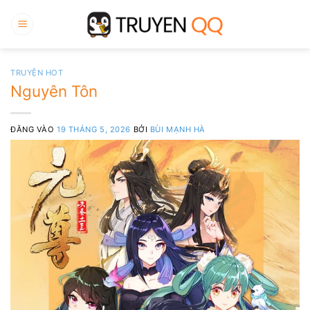
Bỏ
qua
nội
dung
TRUYỆN HOT
Nguyên Tôn
ĐĂNG VÀO
19 THÁNG 5, 2026
BỞI
BÙI MẠNH HÀ