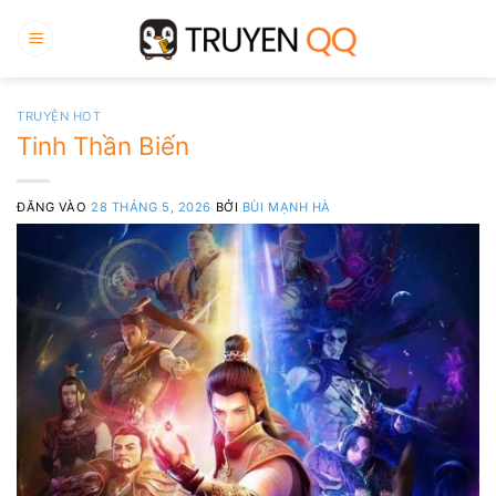
Bỏ
qua
nội
dung
TRUYỆN HOT
Tinh Thần Biến
ĐĂNG VÀO
28 THÁNG 5, 2026
BỞI
BÙI MẠNH HÀ