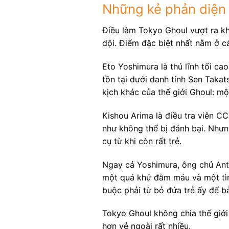
Những kẻ phản diện 
Điều làm Tokyo Ghoul vượt ra k
dội. Điểm đặc biệt nhất nằm ở cá
Eto Yoshimura là thủ lĩnh tối ca
tồn tại dưới danh tính Sen Takats
kịch khác của thế giới Ghoul: một
Kishou Arima là điều tra viên CC
như không thể bị đánh bại. Nhưn
cụ từ khi còn rất trẻ.
Ngay cả Yoshimura, ông chủ Ante
một quá khứ đẫm máu và một tình
buộc phải từ bỏ đứa trẻ ấy để bả
Tokyo Ghoul không chia thế giới 
hơn vẻ ngoài rất nhiều.