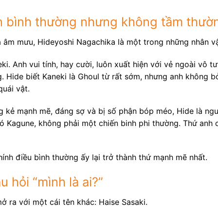
n bình thường nhưng không tầm thườ
và âm mưu, Hideyoshi Nagachika là một trong những nhân vậ
ki. Anh vui tính, hay cười, luôn xuất hiện với vẻ ngoài vô t
g. Hide biết Kaneki là Ghoul từ rất sớm, nhưng anh không b
uái vật.
 kẻ mạnh mẽ, đáng sợ và bị số phận bóp méo, Hide là ngư
ó Kagune, không phải một chiến binh phi thường. Thứ anh có
hính điều bình thường ấy lại trở thành thứ mạnh mẽ nhất.
 hỏi “mình là ai?”
 ra với một cái tên khác: Haise Sasaki.