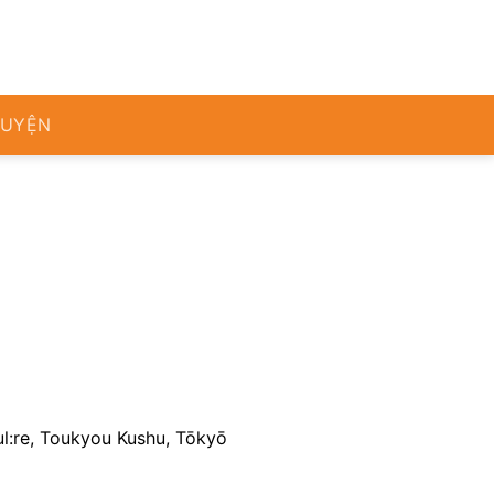
RUYỆN
l:re, Toukyou Kushu, Tōkyō