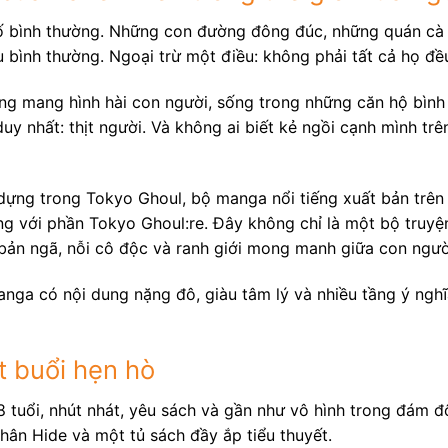
ố bình thường. Những con đường đông đúc, những quán cà
 bình thường. Ngoại trừ một điều: không phải tất cả họ đều
úng mang hình hài con người, sống trong những căn hộ bình 
duy nhất: thịt người. Và không ai biết kẻ ngồi cạnh mình tr
y dựng trong Tokyo Ghoul, bộ manga nổi tiếng xuất bản trê
g với phần Tokyo Ghoul:re. Đây không chỉ là một bộ truyện 
bản ngã, nỗi cô độc và ranh giới mong manh giữa con người
nga có nội dung nặng đô, giàu tâm lý và nhiều tầng ý nghĩa
t buổi hẹn hò
 18 tuổi, nhút nhát, yêu sách và gần như vô hình trong đám
thân Hide và một tủ sách đầy ắp tiểu thuyết.