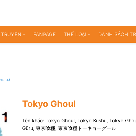
 TRUYỆN
FANPAGE
THỂ LOẠI
DANH SÁCH T
NH HÀ
Tokyo Ghoul
Tên khác: Tokyo Ghoul, Tokyo Kushu, Tokyo Ghou
Gūru, 東京喰種, 東京喰種トーキョーグール