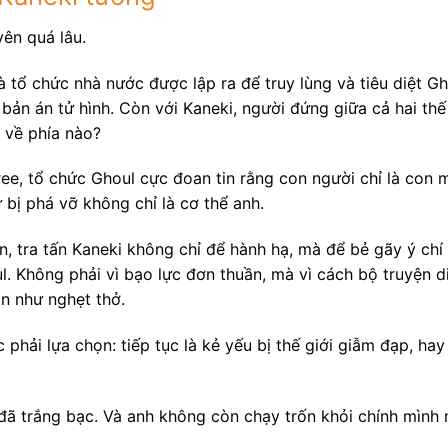
ên quá lâu.
tổ chức nhà nước được lập ra để truy lùng và tiêu diệt Gh
bản án tử hình. Còn với Kaneki, người đứng giữa cả hai th
 về phía nào?
ree, tổ chức Ghoul cực đoan tin rằng con người chỉ là con 
hứ bị phá vỡ không chỉ là cơ thể anh.
n, tra tấn Kaneki không chỉ để hành hạ, mà để bẻ gãy ý chí
. Không phải vì bạo lực đơn thuần, mà vì cách bộ truyện di
n như nghẹt thở.
phải lựa chọn: tiếp tục là kẻ yếu bị thế giới giẫm đạp, ha
 đã trắng bạc. Và anh không còn chạy trốn khỏi chính mình 