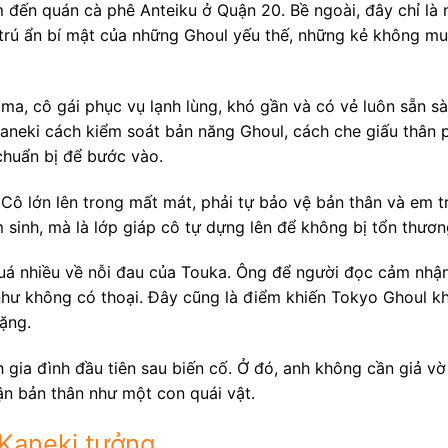
m đến quán cà phê Anteiku ở Quận 20. Bề ngoài, đây chỉ là
 trú ẩn bí mật của những Ghoul yếu thế, những kẻ không m
ima, cô gái phục vụ lạnh lùng, khó gần và có vẻ luôn sẵn s
 Kaneki cách kiểm soát bản năng Ghoul, cách che giấu thân
chuẩn bị để bước vào.
Cô lớn lên trong mất mát, phải tự bảo vệ bản thân và em tr
 sinh, mà là lớp giáp cô tự dựng lên để không bị tổn thươn
 quá nhiều về nỗi đau của Touka. Ông để người đọc cảm nhậ
hư không có thoại. Đây cũng là điểm khiến Tokyo Ghoul khá
ặng.
h gia đình đầu tiên sau biến cố. Ở đó, anh không cần giả v
n bản thân như một con quái vật.
 Kaneki tưởng