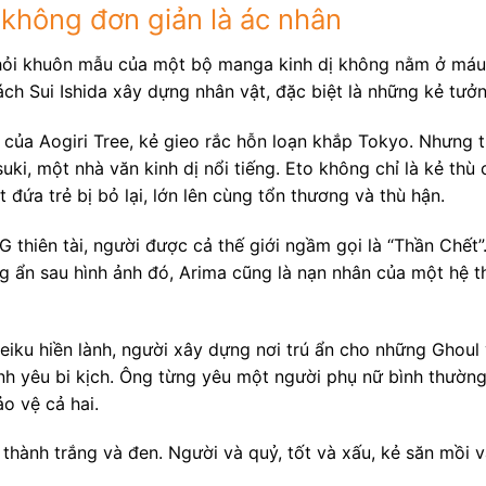
không đơn giản là ác nhân
hỏi khuôn mẫu của một bộ manga kinh dị không nằm ở máu
ch Sui Ishida xây dựng nhân vật, đặc biệt là những kẻ tưở
o của Aogiri Tree, kẻ gieo rắc hỗn loạn khắp Tokyo. Nhưng tr
uki, một nhà văn kinh dị nổi tiếng. Eto không chỉ là kẻ thù
 đứa trẻ bị bỏ lại, lớn lên cùng tổn thương và thù hận.
G thiên tài, người được cả thế giới ngầm gọi là “Thần Chết”
g ẩn sau hình ảnh đó, Arima cũng là nạn nhân của một hệ 
iku hiền lành, người xây dựng nơi trú ẩn cho những Ghoul
 yêu bi kịch. Ông từng yêu một người phụ nữ bình thường,
o vệ cả hai.
thành trắng và đen. Người và quỷ, tốt và xấu, kẻ săn mồi v