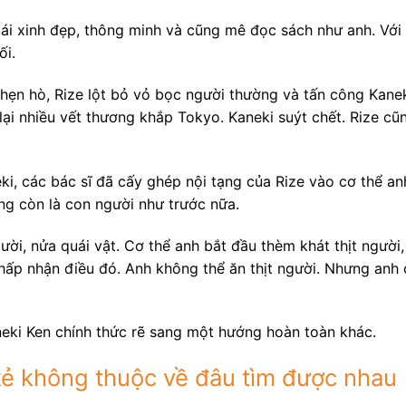
gái xinh đẹp, thông minh và cũng mê đọc sách như anh. Với
ối.
hẹn hò, Rize lột bỏ vỏ bọc người thường và tấn công Kane
lại nhiều vết thương khắp Tokyo. Kaneki suýt chết. Rize cũn
ki, các bác sĩ đã cấy ghép nội tạng của Rize vào cơ thể an
g còn là con người như trước nữa.
ời, nửa quái vật. Cơ thể anh bắt đầu thèm khát thịt người, 
chấp nhận điều đó. Anh không thể ăn thịt người. Nhưng anh
eki Ken chính thức rẽ sang một hướng hoàn toàn khác.
kẻ không thuộc về đâu tìm được nhau